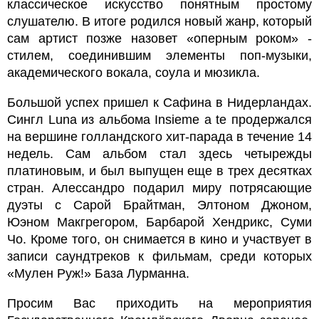
классическое искусство понятным простому
слушателю. В итоге родился новый жанр, который
сам артист позже назовет «оперным роком» -
стилем, соединившим элементы поп-музыки,
академического вокала, соула и мюзикла.
Большой успех пришел к Сафина в Нидерландах.
Сингл Luna из альбома Insieme a te продержался
на вершине голландского хит-парада в течение 14
недель. Сам альбом стал здесь четырежды
платиновым, и был выпущен еще в трех десятках
стран. Алессандро подарил миру потрясающие
дуэты с Сарой Брайтман, Элтоном Джоном,
Юэном Макгрегором, Барбарой Хендрикс, Суми
Чо. Кроме того, он снимается в кино и участвует в
записи саундтреков к фильмам, среди которых
«Мулен Руж!» База Лурманна.
Просим Вас приходить на мероприятия