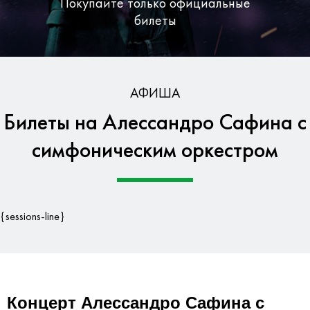
Покупайте только официальные
билеты
Бесплатная доставка по Москве
АФИША
Билеты на Алессандро Сафина с
Гарантия безопасности данных
симфоническим оркестром
{sessions-line}
Концерт Алессандро Сафина с