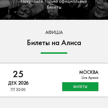
Покупайте только официальные
билеты
Бесплатная доставка по Москве
АФИША
Билеты на Алиса
Гарантия безопасности данных
25
МОСКВА
Live Арена
ДЕК
2026
БИЛЕТЫ
ПТ
20:00