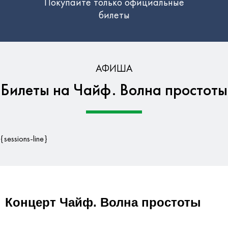
Покупайте только официальные
билеты
Бесплатная доставка по Москве
АФИША
Билеты на Чайф. Волна простоты
Гарантия безопасности данных
{sessions-line}
Концерт Чайф. Волна простоты