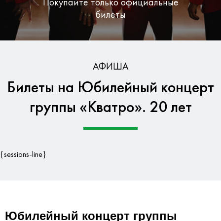
Покупайте только официальные
билеты
Бесплатная доставка по Москве
АФИША
Билеты на Юбилейный концерт
Гарантия безопасности данных
группы «Кватро». 20 лет
{sessions-line}
Юбилейный концерт группы