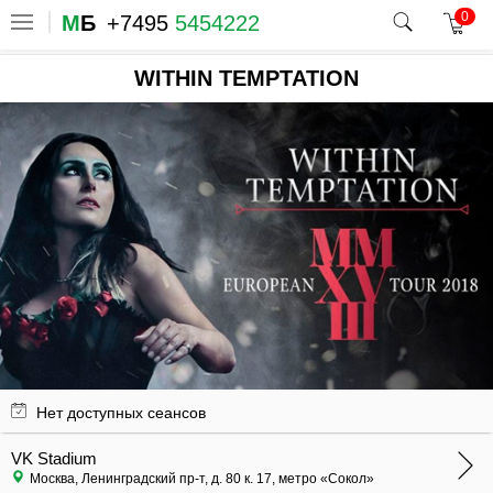
0
М
Б
+7495
5454222
WITHIN TEMPTATION
Нет доступных сеансов
VK Stadium
Москва, Ленинградский пр-т, д. 80 к. 17, метро «Сокол»