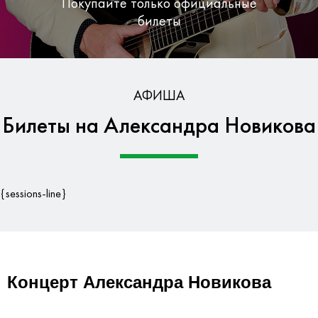
Покупайте только официальные
билеты
Бесплатная доставка по Москве
АФИША
Билеты на Александра Новикова
Гарантия безопасности данных
{sessions-line}
Концерт Александра Новикова