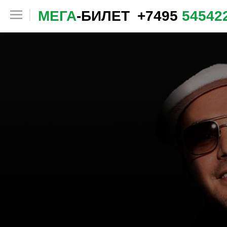
МЕГА
-БИЛЕТ
+7495
54542