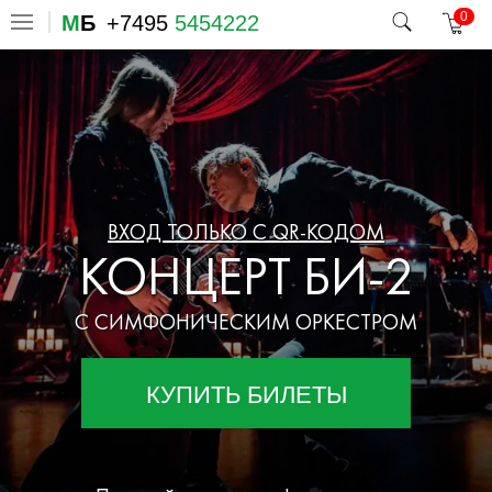
0
М
Б
+7495
5454222
ВХОД ТОЛЬКО С QR-КОДОМ
КОНЦЕРТ БИ-2
С СИМФОНИЧЕСКИМ ОРКЕСТРОМ
КУПИТЬ БИЛЕТЫ