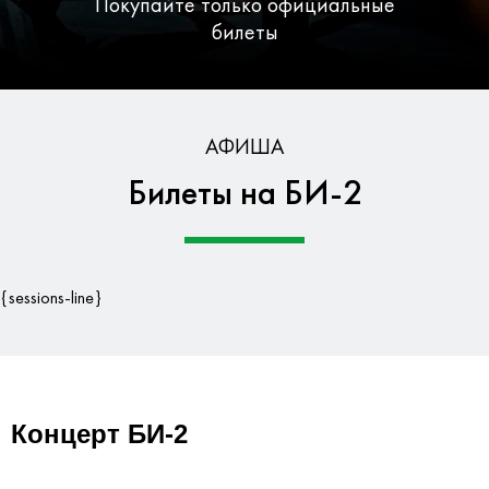
Покупайте только официальные
билеты
Бесплатная доставка по Москве
АФИША
Билеты на БИ-2
Гарантия безопасности данных
{sessions-line}
Концерт БИ-2