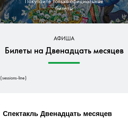
Покупайте только официальные
билеты
Бесплатная доставка по Москве
АФИША
Билеты на Двенадцать месяцев
Гарантия безопасности данных
{sessions-line}
Спектакль Двенадцать месяцев