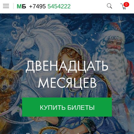
0
М
Б
+7495
5454222
ДВЕНАДЦАТЬ
МЕСЯЦЕВ
КУПИТЬ БИЛЕТЫ