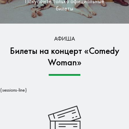
Покупайте только официальные
билеты
Бесплатная доставка по Москве
АФИША
Билеты на концерт «Comedy
Гарантия безопасности данных
Woman»
{sessions-line}