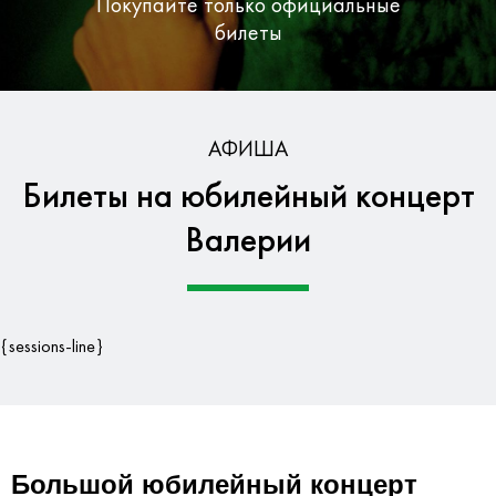
Покупайте только официальные
билеты
Бесплатная доставка по Москве
АФИША
Билеты на юбилейный концерт
Гарантия безопасности данных
Валерии
{sessions-line}
Большой юбилейный концерт