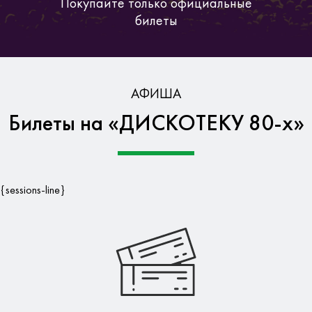
Покупайте только официальные
билеты
Бесплатная доставка по Москве
АФИША
Билеты на «ДИСКОТЕКУ 80-х»
Гарантия безопасности данных
{sessions-line}