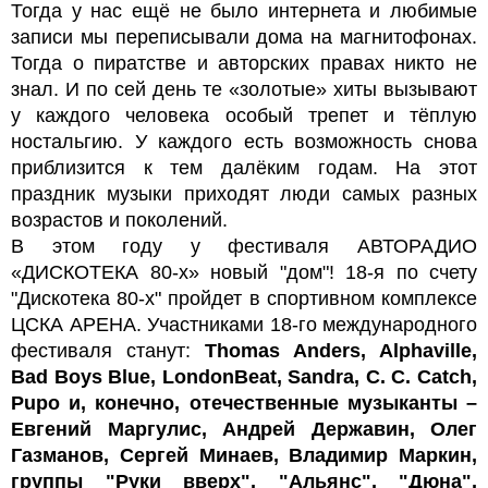
Тогда у нас ещё не было интернета и любимые
записи мы переписывали дома на магнитофонах.
Тогда о пиратстве и авторских правах никто не
знал. И по сей день те «золотые» хиты вызывают
у каждого человека особый трепет и тёплую
ностальгию. У каждого есть возможность снова
приблизится к тем далёким годам. На этот
праздник музыки приходят люди самых разных
возрастов и поколений.
В этом году у фестиваля АВТОРАДИО
«ДИСКОТЕКА 80-х» новый "дом"! 18-я по счету
"Дискотека 80-х" пройдет в спортивном комплексе
ЦСКА АРЕНА. Участниками 18-го международного
фестиваля станут:
Thomas Anders, Alphaville,
Bad Boys Blue, LondonBeat, Sandra, C. C. Catch,
Pupo и, конечно, отечественные музыканты –
Евгений Маргулис, Андрей Державин, Олег
Газманов, Сергей Минаев, Владимир Маркин,
группы "Руки вверх", "Альянс", "Дюна",