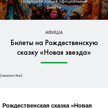
Покупайте только официальные
билеты
Бесплатная доставка по Москве
АФИША
Билеты на Рождественскую
Гарантия безопасности данных
сказку «Новая звезда»
{sessions-line}
Рождественская сказка «Новая