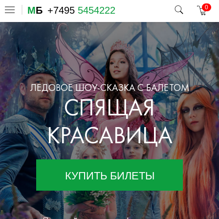
0
М
Б
+7495
5454222
ЛЕДОВОЕ ШОУ-СКАЗКА С БАЛЕТОМ
СПЯЩАЯ
КРАСАВИЦА
КУПИТЬ БИЛЕТЫ