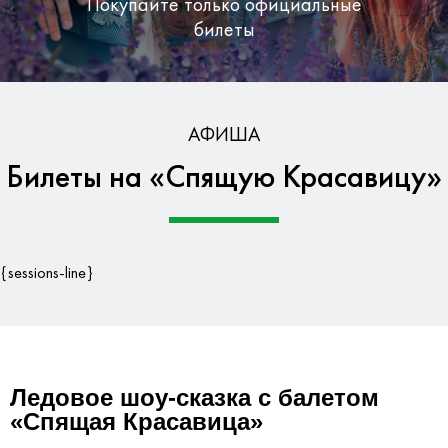
Покупайте только официальные
билеты
Бесплатная доставка по Москве
АФИША
Билеты на «Спящую Красавицу»
Гарантия безопасности данных
{sessions-line}
Ледовое шоу-сказка с балетом
«Спящая Красавица»