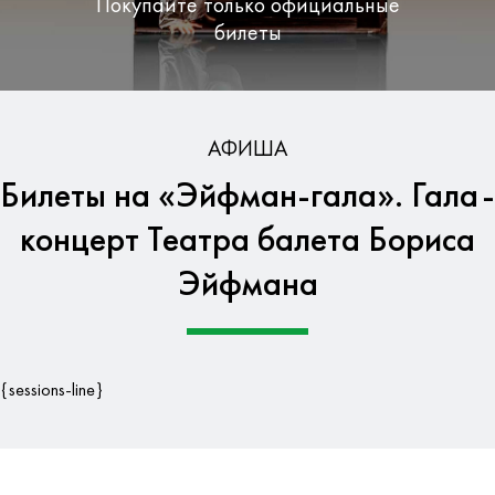
Покупайте только официальные
билеты
Бесплатная доставка по Москве
АФИША
Билеты на «Эйфман-гала». Гала-
Гарантия безопасности данных
концерт Театра балета Бориса
Эйфмана
{sessions-line}