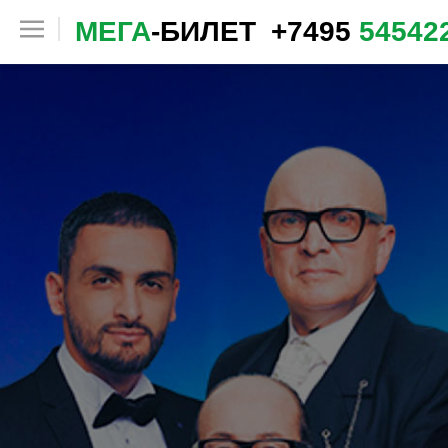
МЕГА
-БИЛЕТ
+7495
54542