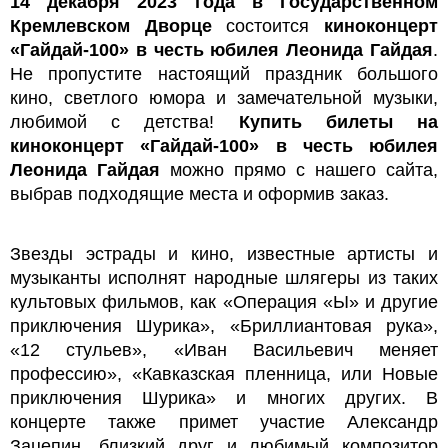
14 декабря 2023 года в Государственном
Кремлевском Дворце
состоится
киноконцерт
«Гайдай-100» в честь юбилея Леонида Гайдая
.
Не пропустите настоящий праздник большого
кино, светлого юмора и замечательной музыки,
любимой с детства!
Купить билеты на
киноконцерт «Гайдай-100» в честь юбилея
Леонида Гайдая
можно прямо с нашего сайта,
выбрав подходящие места и оформив заказ.
Звезды эстрады и кино, известные артисты и
музыканты исполнят народные шлягеры из таких
культовых фильмов, как «Операция «Ы» и другие
приключения Шурика», «Бриллиантовая рука»,
«12 стульев», «Иван Васильевич меняет
профессию», «Кавказская пленница, или Новые
приключения Шурика» и многих других. В
концерте также примет участие Александр
Зацепин, близкий друг и любимый композитор