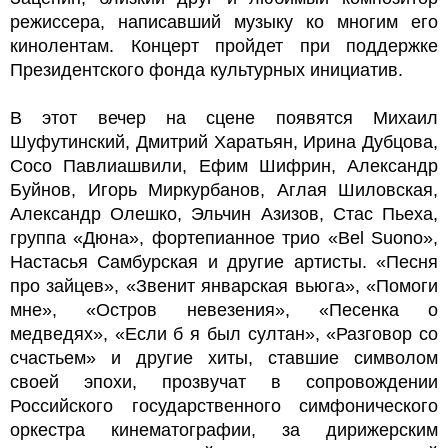
режиссера, написавший музыку ко многим его
кинолентам. Концерт пройдет при поддержке
Президентского фонда культурных инициатив.
В этот вечер на сцене появятся Михаил
Шуфутинский, Дмитрий Харатьян, Ирина Дубцова,
Сосо Павлиашвили, Ефим Шифрин, Александр
Буйнов, Игорь Миркурбанов, Аглая Шиловская,
Александр Олешко, Эльчин Азизов, Стас Пьеха,
группа «Дюна», фортепианное трио «Bel Suono»,
Настасья Самбурская и другие артисты. «Песня
про зайцев», «Звенит январская вьюга», «Помоги
мне», «Остров невезения», «Песенка о
медведях», «Если б я был султан», «Разговор со
счастьем» и другие хиты, ставшие символом
своей эпохи, прозвучат в сопровождении
Российского государственного симфонического
оркестра кинематографии, за дирижерским