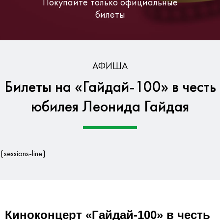
Покупайте только официальные
билеты
Бесплатная доставка по Москве
АФИША
Билеты на «Гайдай-100» в честь
Гарантия безопасности данных
юбилея Леонида Гайдая
{sessions-line}
Киноконцерт «Гайдай-100» в честь