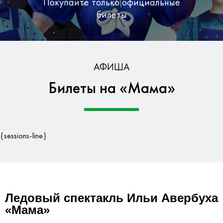
Покупайте только официальные
билеты
Бесплатная доставка по Москве
АФИША
Билеты на «Мама»
Гарантия безопасности данных
{sessions-line}
Ледовый спектакль Ильи Авербуха
«Мама»