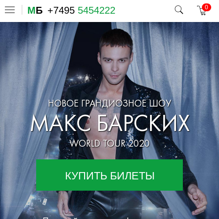
0
М
Б
+7495
5454222
НОВОЕ ГРАНДИОЗНОЕ ШОУ
МАКС БАРСКИХ
WORLD TOUR 2020
КУПИТЬ БИЛЕТЫ