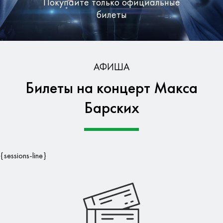
Покупайте только официальные
билеты
Бесплатная доставка по Москве
АФИША
Билеты на концерт Макса
Гарантия безопасности данных
Барских
{sessions-line}