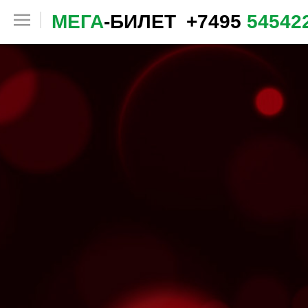
МЕГА
-БИЛЕТ
+7495
54542