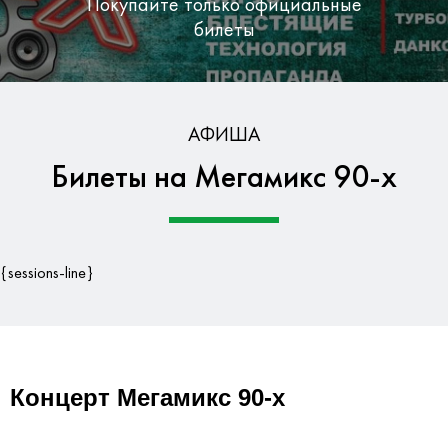
Покупайте только официальные
билеты
Бесплатная доставка по Москве
АФИША
Билеты на Мегамикс 90-х
Гарантия безопасности данных
{sessions-line}
Концерт Мегамикс 90-х