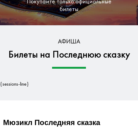
Покупайте только официальные
билеты
Бесплатная доставка по Москве
АФИША
Билеты на Последнюю сказку
Гарантия безопасности данных
{sessions-line}
Мюзикл Последняя сказка