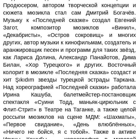
Продюсером, автором творческой концепции и
сюжета мюзикла стал сам Дмитрий Богачёв.
Музыку к «Последней сказке» создал Евгений
Загот, композитор мюзиклов «Винил»,
«Декабристы», «Остров сокровищ» и многих
других, автор музыки к кинофильмам, создатель и
аранжировщик песен и программ для таких звёзд,
как Лариса Долина, Александр Панайотов, Дима
Билан, «Хор Турецкого» и других. Восточный
колорит в мюзикле «Последняя сказка» создаст и
хит Şıkıdım звезды турецкой эстрады Таркана.
Над хореографией «Последней сказки» работала
Ирина Кашуба, балетмейстер-постановщик
спектакля «Суини Тодд, маньяк-цирюльник с
Флит-Стрит» в Театре на Таганке, а также целой
россыпи мюзиклов на сцене МДМ: «Шахматы»,
«Первое свидание», «День влюблённых»,
«Ничего не бойся, я с тобой». Также в активе