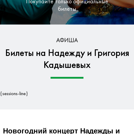
Покупайте только официальные
билеты
Бесплатная доставка по Москве
АФИША
Билеты на Надежду и Григория
Гарантия безопасности данных
Кадышевых
{sessions-line}
Новогодний концерт Надежды и