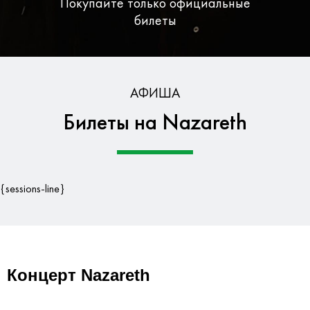
Покупайте только официальные
билеты
Бесплатная доставка по Москве
АФИША
Билеты на Nazareth
Гарантия безопасности данных
{sessions-line}
Концерт Nazareth