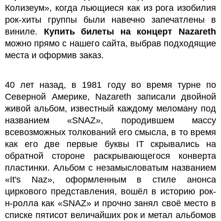
Колизеум», когда льющиеся как из рога изобилия
рок-хиты группы были навечно запечатлены в
виниле.
Купить билеты на концерт Nazareth
можно прямо с нашего сайта, выбрав подходящие
места и оформив заказ.
40 лет назад, в 1981 году во время турне по
Северной Америке, Nazareth записали двойной
живой альбом, известный каждому меломану под
названием «SNAZ», породившем массу
всевозможных толкований его смысла, в то время
как его две первые буквы IT скрывались на
обратной стороне раскрывающегося конверта
пластинки. Альбом с незамысловатым названием
«It's Naz», оформленным в стиле анонса
циркового представления, вошёл в историю рок-
н-ролла как «SNAZ» и прочно занял своё место в
списке пятисот величайших рок и метал альбомов