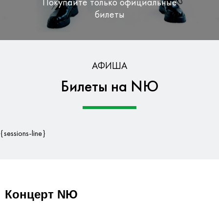
Покупайте только официальные
билеты
Бесплатная доставка по Москве
АФИША
Билеты на NЮ
Гарантия безопасности данных
{sessions-line}
Концерт NЮ