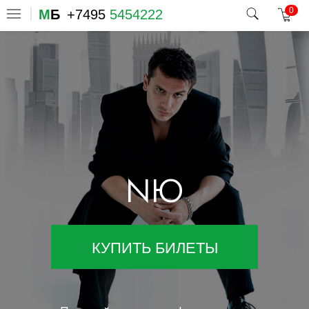
0
М
Б
+7495
5454222
NЮ
КУПИТЬ БИЛЕТЫ