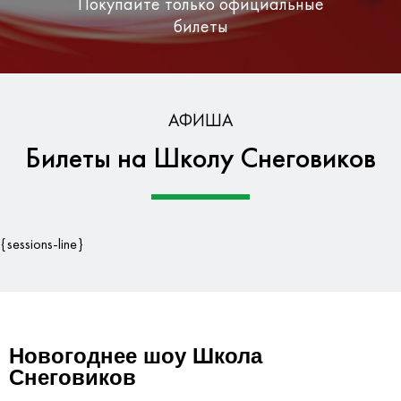
Покупайте только официальные
билеты
Бесплатная доставка по Москве
АФИША
Билеты на Школу Снеговиков
Гарантия безопасности данных
{sessions-line}
Новогоднее шоу Школа
Снеговиков