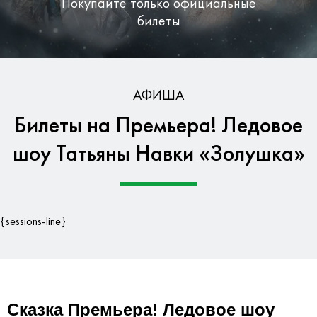
Покупайте только официальные
билеты
Бесплатная доставка по Москве
АФИША
Билеты на Премьера! Ледовое
Гарантия безопасности данных
шоу Татьяны Навки «Золушка»
{sessions-line}
Сказка Премьера! Ледовое шоу