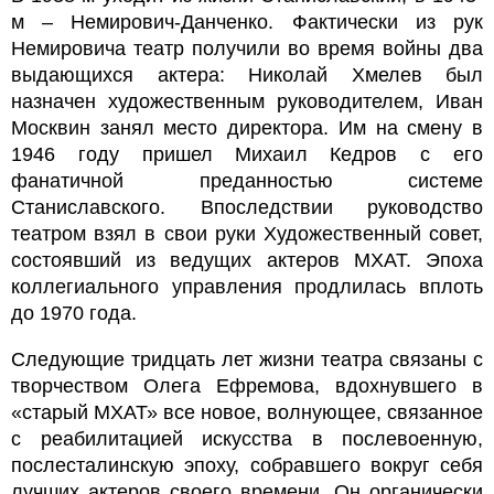
м – Немирович-Данченко. Фактически из рук
Немировича театр получили во время войны два
выдающихся актера: Николай Хмелев был
назначен художественным руководителем, Иван
Москвин занял место директора. Им на смену в
1946 году пришел Михаил Кедров с его
фанатичной преданностью системе
Станиславского. Впоследствии руководство
театром взял в свои руки Художественный совет,
состоявший из ведущих актеров МХАТ. Эпоха
коллегиального управления продлилась вплоть
до 1970 года.
Следующие тридцать лет жизни театра связаны с
творчеством Олега Ефремова, вдохнувшего в
«старый МХАТ» все новое, волнующее, связанное
с реабилитацией искусства в послевоенную,
послесталинскую эпоху, собравшего вокруг себя
лучших актеров своего времени. Он органически