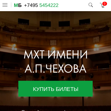
0
М
Б
+7495
5454222
МХТ ИМЕНИ
А.П.ЧЕХОВА
КУПИТЬ БИЛЕТЫ