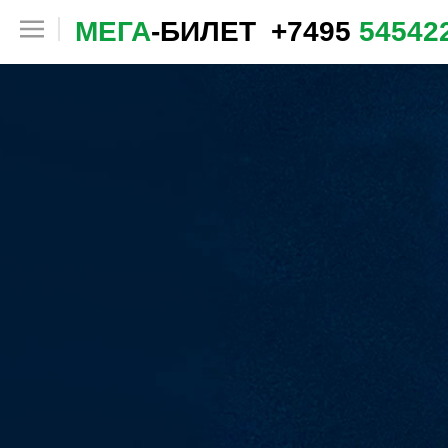
МЕГА
-БИЛЕТ
+7495
54542