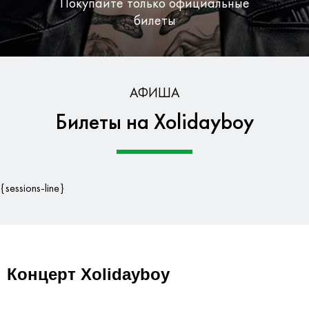
Покупайте только официальные
билеты
Бесплатная доставка по Москве
АФИША
Билеты на Xolidayboy
Гарантия безопасности данных
{sessions-line}
Концерт Xolidayboy