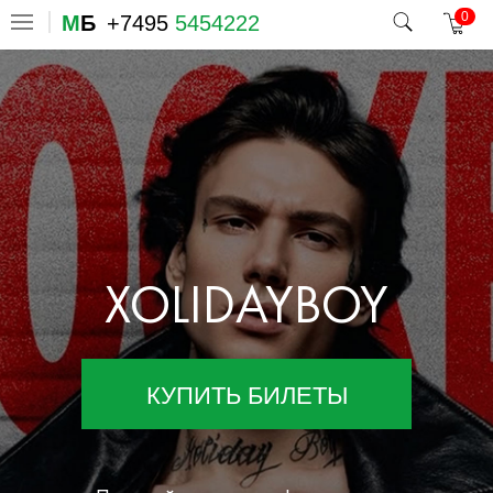
0
М
Б
+7495
5454222
XOLIDAYBOY
КУПИТЬ БИЛЕТЫ