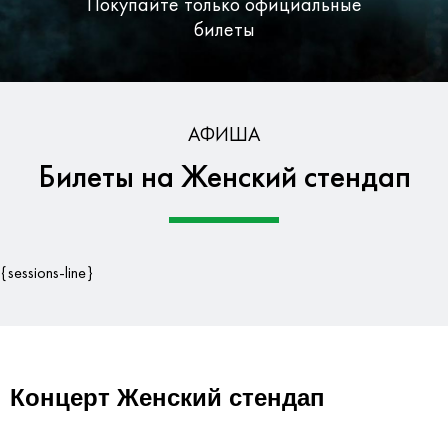
Покупайте только официальные
билеты
Бесплатная доставка по Москве
АФИША
Билеты на Женский стендап
Гарантия безопасности данных
{sessions-line}
Концерт Женский стендап