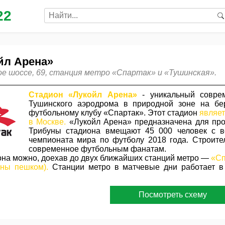
22
йл Арена»
ое шоссе, 69, станция метро «Спартак» и «Тушинская».
Стадион «Лукойл Арена»
- уникальный соврем
Тушинского аэродрома в природной зоне на бе
футбольному клубу «Спартак». Этот стадион
являет
в Москве.
«Лукойл Арена» предназначена для про
Трибуны стадиона вмещают 45 000 человек с 
чемпионата мира по футболу 2018 года. Строите
современное футбольным фанатам.
она можно, доехав до двух ближайших станций метро —
«Сп
ены пешком).
Станции метро в матчевые дни работает в
Посмотреть схему