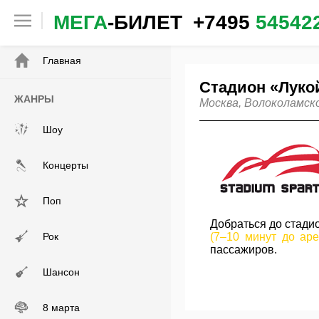
МЕГА
-БИЛЕТ
+7495
54542
✕
Главная
Стадион «Луко
ЖАНРЫ
Москва, Волоколамск
Шоу
Концерты
Поп
Добраться до стади
Рок
(7–10 минут до ар
пассажиров.
Шансон
8 марта